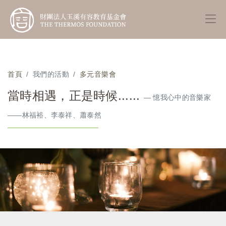
首頁
我們的活動
多元音樂會
當時相遇，正是時候......
— 憶我心中的音樂家
——林福裕、李泰祥、蕭泰然